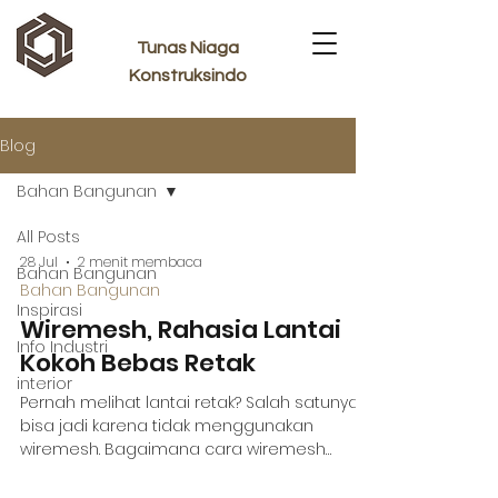
Tunas Niaga
Konstruksindo
Blog
Bahan Bangunan
All Posts
28 Jul
2 menit membaca
Bahan Bangunan
Bahan Bangunan
Inspirasi
Wiremesh, Rahasia Lantai
Info Industri
Kokoh Bebas Retak
interior
Pernah melihat lantai retak? Salah satunya
bisa jadi karena tidak menggunakan
wiremesh. Bagaimana cara wiremesh
membantu lantai agar kuat menahan
beban?