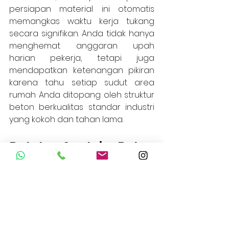
persiapan material ini otomatis 
memangkas waktu kerja tukang 
secara signifikan. Anda tidak hanya 
menghemat anggaran upah 
harian pekerja, tetapi juga 
mendapatkan ketenangan pikiran 
karena tahu setiap sudut area 
rumah Anda ditopang oleh struktur 
beton berkualitas standar industri 
yang kokoh dan tahan lama.
Butuh Suplai Beton 
Instan Cepat?
Selesaikan renovasi rumah Anda 
tanpa drama material berserakan. 
Tunas
menyediakan produk beton 
instan berkualitas tinggi dengan 
berbagai variasi mutu tekan. 