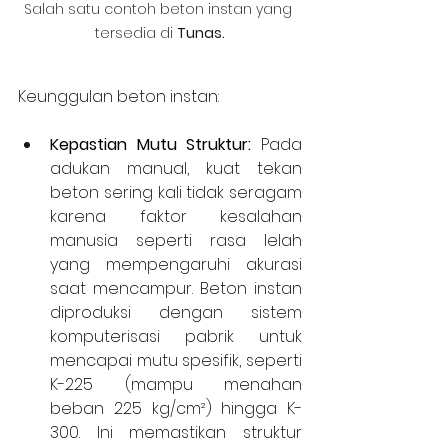
Salah satu contoh beton instan yang 
tersedia di 
Tunas.
Keunggulan beton instan:
Kepastian Mutu Struktur:
 Pada 
adukan manual, kuat tekan 
beton sering kali tidak seragam 
karena faktor kesalahan 
manusia seperti rasa lelah 
yang mempengaruhi akurasi 
saat mencampur. Beton instan 
diproduksi dengan sistem 
komputerisasi pabrik untuk 
mencapai mutu spesifik, seperti 
K-225 (mampu menahan 
beban 225 kg/cm²) hingga K-
300. Ini memastikan struktur 