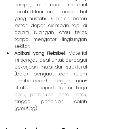
sempit, menimbun material 
curah di luar rumah adalah hal 
yang mustahil. Di lain sisi, beton 
instan dapat disimpan rapi di 
dalam ruangan atau teras 
tanpa mengotori lingkungan 
sekitar.
Aplikasi yang Fleksibel:
 Material 
ini sangat ideal untuk berbagai 
pekerjaan, mulai dari struktural 
(balok penguat dan kolom 
pembetonan) hingga non-
struktural seperti lantai kerja 
baru, perbaikan lantai retak, 
hingga pengisian celah 
(
grouting
).