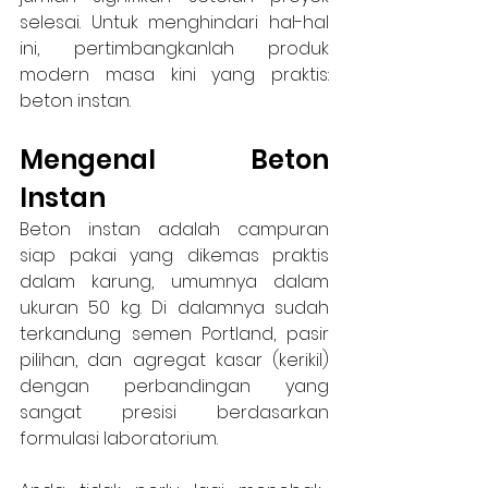
selesai. Untuk menghindari hal-hal 
ini, pertimbangkanlah produk 
modern masa kini yang praktis: 
beton instan. 
Mengenal Beton 
Instan 
Beton instan adalah campuran 
siap pakai yang dikemas praktis 
dalam karung, umumnya dalam 
ukuran 50 kg. Di dalamnya sudah 
terkandung semen Portland, pasir 
pilihan, dan agregat kasar (kerikil) 
dengan perbandingan yang 
sangat presisi berdasarkan 
formulasi laboratorium.