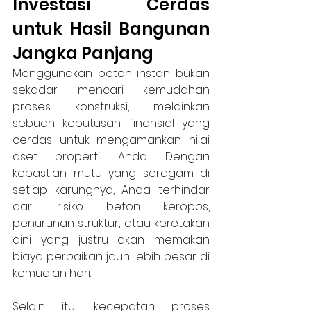
Investasi Cerdas 
untuk Hasil Bangunan 
Jangka Panjang
Menggunakan beton instan bukan 
sekadar mencari kemudahan 
proses konstruksi, melainkan 
sebuah keputusan finansial yang 
cerdas untuk mengamankan nilai 
aset properti Anda. Dengan 
kepastian mutu yang seragam di 
setiap karungnya, Anda terhindar 
dari risiko beton keropos, 
penurunan struktur, atau keretakan 
dini yang justru akan memakan 
biaya perbaikan jauh lebih besar di 
kemudian hari.
Selain itu, kecepatan proses 