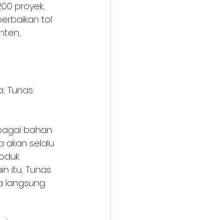
00 proyek, 
erbaikan tol 
nten, 
; Tunas 
bagai bahan 
 akan selalu 
oduk 
n itu, Tunas 
a langsung 