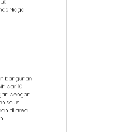
uk 
nas Niaga 
an bangunan 
 dari 10 
gan dengan 
 solusi 
man di area 
h.