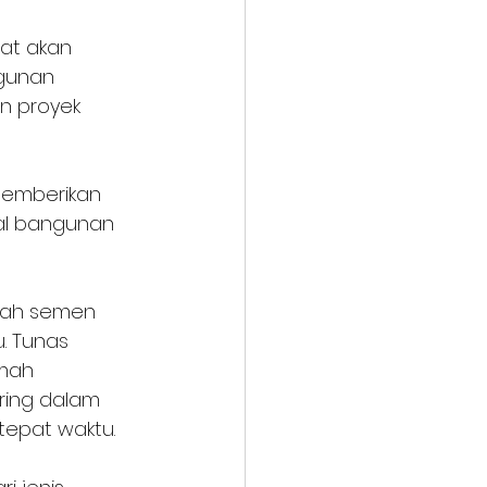
pat akan 
gunan 
n proyek 
memberikan 
ial bangunan 
lah semen 
. Tunas 
mah 
ring dalam 
epat waktu. 