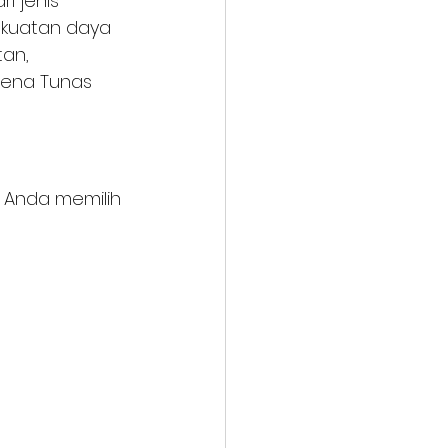
 jenis 
ekuatan daya 
an, 
rena Tunas 
 Anda memilih 