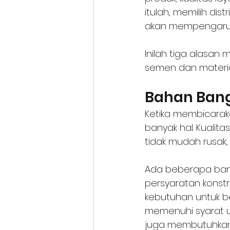
itulah, memilih di
akan mempengaruhi 
Inilah tiga alasa
semen dan material
Bahan Bang
Ketika membicarak
banyak hal. Kualit
tidak mudah rusak,
Ada beberapa ban
persyaratan konstr
kebutuhan untuk be
memenuhi syarat u
juga membutuhkan