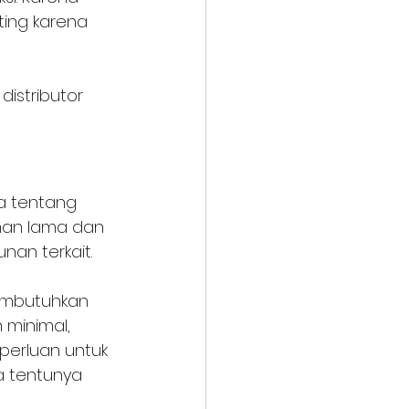
ting karena 
istributor 
a tentang 
ahan lama dan 
an terkait. 
embutuhkan 
 minimal, 
perluan untuk 
a tentunya 