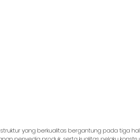
astruktur yang berkualitas bergantung pada tiga hal: 
yanan penyedia produk, serta kualitas pelaku konstruk