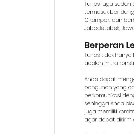
Tunas juga sudah d
termasuk bendungan
Cikampek, dan berb
Jabodetabek, Jawa
Berperan Le
Tunas tidak hanya
adalah mitra konst
Anda dapat menga
bangunan yang coc
berkomunikasi den
sehingga Anda bisa
juga memiliki kom
agar dapat dikirim