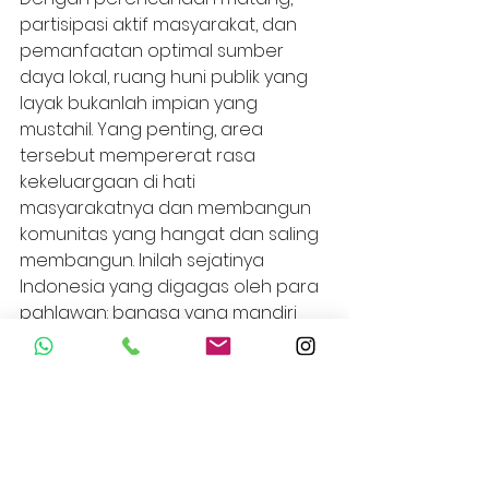
partisipasi aktif masyarakat, dan 
pemanfaatan optimal sumber 
daya lokal, ruang huni publik yang 
layak bukanlah impian yang 
mustahil. Yang penting, area 
tersebut mempererat rasa 
kekeluargaan di hati 
masyarakatnya dan membangun 
komunitas yang hangat dan saling 
membangun. Inilah sejatinya 
Indonesia yang digagas oleh para 
pahlawan: bangsa yang mandiri 
dan berdikari –dari rakyat, untuk 
rakyat.
Dirgahayu Indonesia ke-80! 
Halo Tunas!