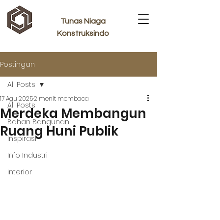
Tunas Niaga
Konstruksindo
Postingan
All Posts
17 Agu 2025
2 menit membaca
All Posts
Merdeka Membangun
Bahan Bangunan
Ruang Huni Publik
Inspirasi
Info Industri
interior