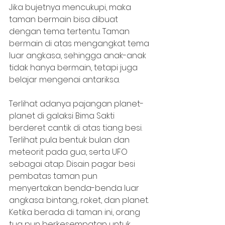
Jika bujetnya mencukupi, maka 
taman bermain bisa dibuat 
dengan tema tertentu. Taman 
bermain di atas mengangkat tema 
luar angkasa, sehingga anak-anak 
tidak hanya bermain, tetapi juga 
belajar mengenai antariksa. 
Terlihat adanya pajangan planet-
planet di galaksi Bima Sakti 
berderet cantik di atas tiang besi. 
Terlihat pula bentuk bulan dan 
meteorit pada gua, serta UFO 
sebagai atap. Disain pagar besi 
pembatas taman pun 
menyertakan benda-benda luar 
angkasa: bintang, roket, dan planet. 
Ketika berada di taman ini, orang 
tua pun berkesempatan untuk 