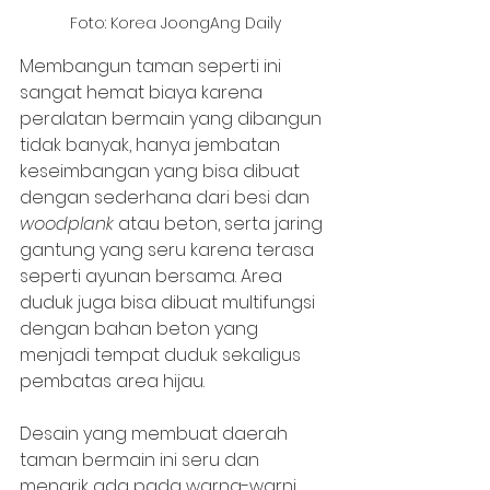
Foto: Korea JoongAng Daily
Membangun taman seperti ini 
sangat hemat biaya karena 
peralatan bermain yang dibangun 
tidak banyak, hanya jembatan 
keseimbangan yang bisa dibuat 
dengan sederhana dari besi dan 
woodplank 
atau beton, serta jaring 
gantung yang seru karena terasa 
seperti ayunan bersama. Area 
duduk juga bisa dibuat multifungsi 
dengan bahan beton yang 
menjadi tempat duduk sekaligus 
pembatas area hijau. 
Desain yang membuat daerah 
taman bermain ini seru dan 
menarik ada pada warna-warni 