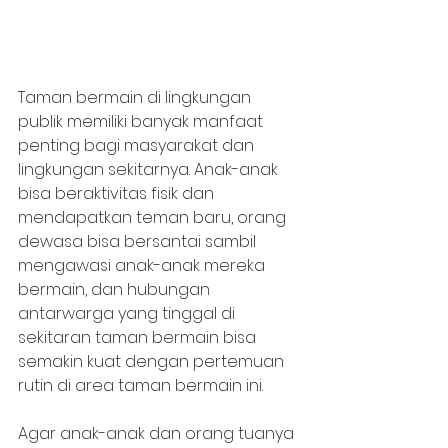
Taman bermain di lingkungan 
publik memiliki banyak manfaat 
penting bagi masyarakat dan 
lingkungan sekitarnya. Anak-anak 
bisa beraktivitas fisik dan 
mendapatkan teman baru, orang 
dewasa bisa bersantai sambil 
mengawasi anak-anak mereka 
bermain, dan hubungan 
antarwarga yang tinggal di 
sekitaran taman bermain bisa 
semakin kuat dengan pertemuan 
rutin di area taman bermain ini.
Agar anak-anak dan orang tuanya 