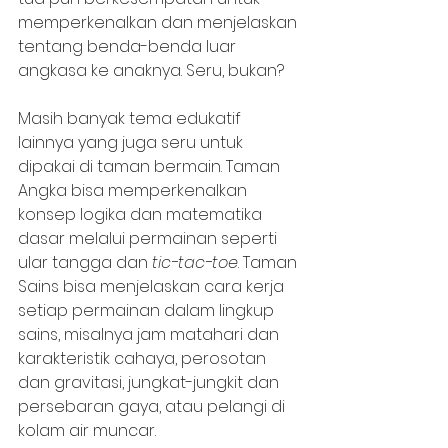
memperkenalkan dan menjelaskan 
tentang benda-benda luar 
angkasa ke anaknya. Seru, bukan?
Masih banyak tema edukatif 
lainnya yang juga seru untuk 
dipakai di taman bermain. Taman 
Angka bisa memperkenalkan 
konsep logika dan matematika 
dasar melalui permainan seperti 
ular tangga dan 
tic-tac-toe
. Taman 
Sains bisa menjelaskan cara kerja 
setiap permainan dalam lingkup 
sains, misalnya jam matahari dan 
karakteristik cahaya, perosotan 
dan gravitasi, jungkat-jungkit dan 
persebaran gaya, atau pelangi di 
kolam air muncar.