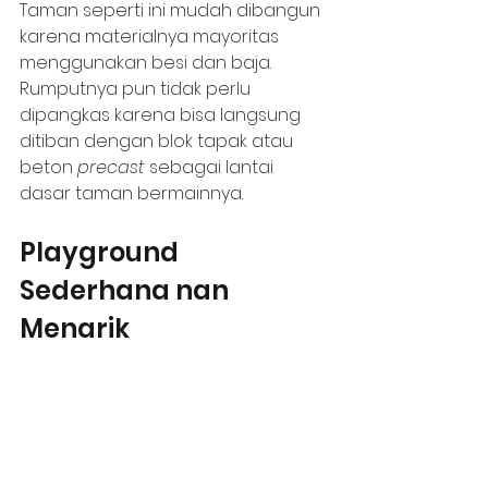
Taman seperti ini mudah dibangun 
karena materialnya mayoritas 
menggunakan besi dan baja. 
Rumputnya pun tidak perlu 
dipangkas karena bisa langsung 
ditiban dengan blok tapak atau 
beton 
precast 
sebagai lantai 
dasar taman bermainnya.
Playground 
Sederhana nan 
Menarik