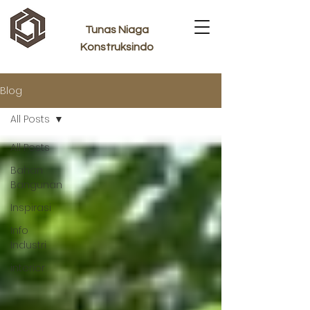
Tunas Niaga
Konstruksindo
Blog
All Posts
All Posts
Bahan
Bangunan
Inspirasi
Info
Industri
interior