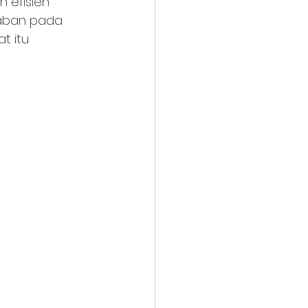
efisien 
daban pada 
t itu 