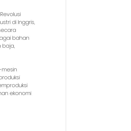
 Revolusi 
ri di Inggris, 
secara 
agai bahan 
 baja, 
-mesin 
roduksi 
emproduksi 
han ekonomi 