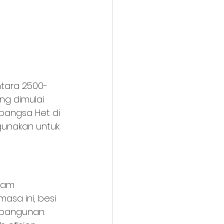
ntara 2500-
g dimulai 
bangsa Het di 
igunakan untuk 
lam 
sa ini, besi 
 bangunan. 