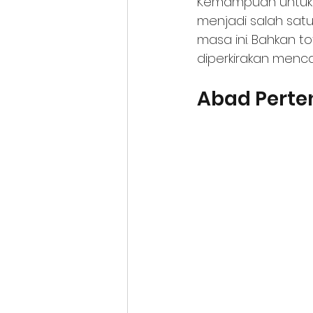
Kemampuan untuk m
menjadi salah sat
masa ini. Bahkan t
diperkirakan menca
Abad Pert