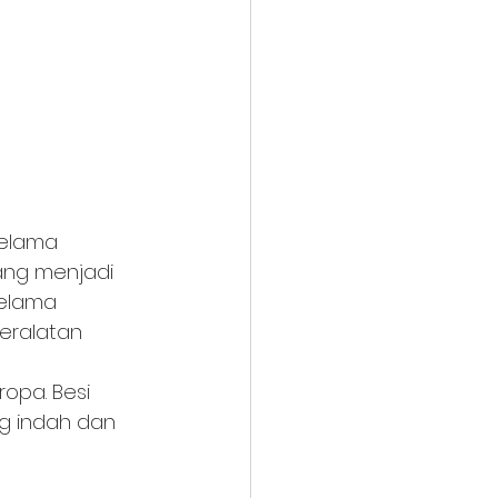
elama 
ang menjadi 
elama 
eralatan 
 
opa. Besi 
ng indah dan 