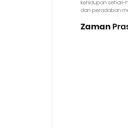
kehidupan sehari-h
dan peradaban ma
Zaman 
Pra