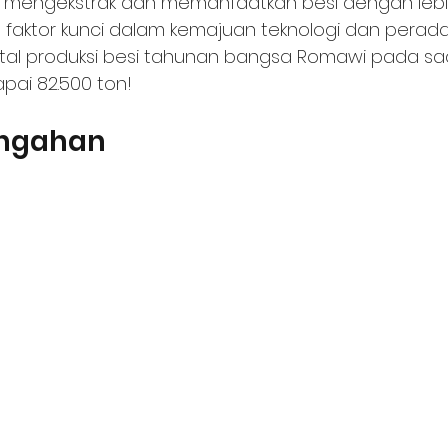
engekstrak dan memanfaatkan besi dengan lebih 
u faktor kunci dalam kemajuan teknologi dan pera
otal produksi besi tahunan bangsa Romawi pada saa
pai 82.500 ton!
engahan