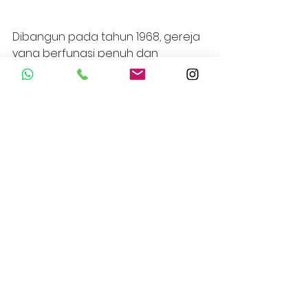
Dibangun pada tahun 1968, gereja 
yang berfungsi penuh dan 
mengadakan misa mingguan ini 
mayoritas menggunakan beton. 
Namun, rasa ‘dingin’ beton tidak 
lantas memupuskan keindahan 
pencahayaan dan akustik di 
gereja yang mampu menampung 
hingga 500 umat ini. 
Demikianlah pergeseran 
keindahan arsitektur gereja Katolik. 
Tidak tertutup kemungkinan gaya 
gereja Katolik ke depannya akan 
mengalami pergeseran dengan 
semakin semakin banyaknya jenis 
bahan bangunan seperti tipe 