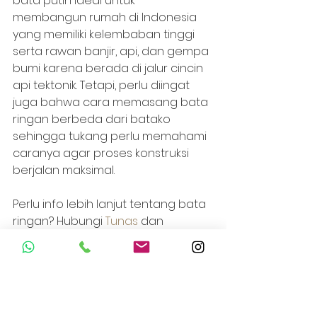
bata putih ideal untuk 
membangun rumah di Indonesia 
yang memiliki kelembaban tinggi 
serta rawan banjir, api, dan gempa 
bumi karena berada di jalur cincin 
api tektonik. Tetapi, perlu diingat 
juga bahwa cara memasang bata 
ringan berbeda dari batako 
sehingga tukang perlu memahami 
caranya agar proses konstruksi 
berjalan maksimal. 
Perlu info lebih lanjut tentang bata 
ringan? Hubungi 
Tunas
 dan 
diskusikan bersama tentang 
kesesuaian bata ringan untuk 
kebutuhan konstruksi Anda.