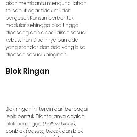
akan membantu mengunci lahan 
tersebut agar tidak mudah 
bergeser. Kanstin berbentuk 
modular sehingga bisa tinggal 
dipasang dan disesuaikan sesuai 
kebutuhan. Disainnya pun ada 
yang standar dan ada yang bisa 
dipesan sesuai keinginan.
Blok Ringan
Blok ringan ini terdiri dari berbagai 
jenis bentuk. Diantaranya adalah 
blok berongga 
(hollow block), 
conblok 
(paving block), 
dan blok 