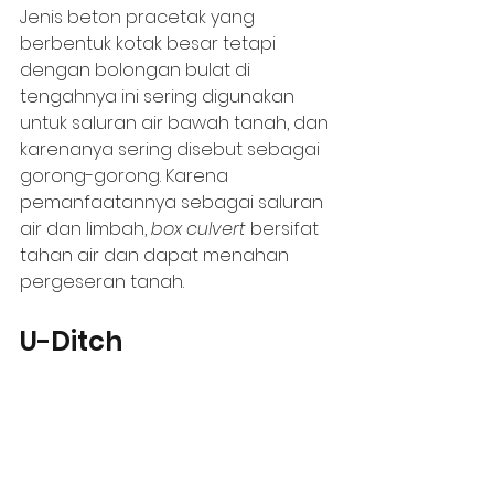
Jenis beton pracetak yang 
berbentuk kotak besar tetapi 
dengan bolongan bulat di 
tengahnya ini sering digunakan 
untuk saluran air bawah tanah, dan 
karenanya sering disebut sebagai 
gorong-gorong. Karena 
pemanfaatannya sebagai saluran 
air dan limbah, 
box culvert
 bersifat 
tahan air dan dapat menahan 
pergeseran tanah.
U-Ditch