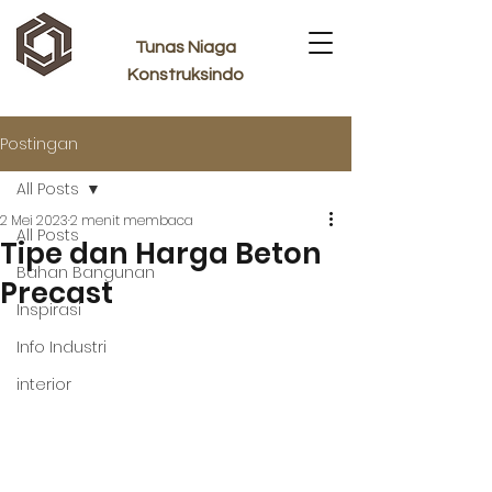
Tunas Niaga
Konstruksindo
Postingan
All Posts
2 Mei 2023
2 menit membaca
All Posts
Tipe dan Harga Beton
Bahan Bangunan
Precast
Inspirasi
Info Industri
interior