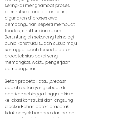
seringkali menghambat proses 
konstruksi karena beton sering 
digunakan di proses awal 
pembangunan, seperti membuat 
fondasi, struktur, dan kolom. 
Beruntunglah sekarang teknologi 
dunia konstruksi sudah cukup maju 
sehingga sudah tersedia beton 
pracetak siap pakai yang 
memangkas waktu pengerjaan 
pembangunan.
Beton pracetak atau 
precast 
adalah beton yang dibuat di 
pabrikan sehingga tinggal dikirim 
ke lokasi konstruksi dan langsung 
dipakai. Bahan beton pracetak 
tidak banyak berbeda dari beton 