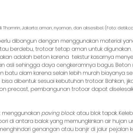
di Thamrin, Jakarta: aman, nyaman, dan aksesibel. (Foto: detik.
perlu dibangun dengan menggunakan material yang t
tau berdebu, trotoar tetap aman untuk digunakan.
nakan adalah beton karena  tekstur kasarnya menye
n asli sehingga daya cengkeramnya bagus. Beton 
an batu alam karena selain lebih murah biayanya se
bisa dibentuk sesuai kebutuhan trotoar. Bahkan, jik
n precast, pembangunan trotoar dapat diselesai
at menggunakan 
paving block 
atau blok tapak. Keleb
pori di antara balok yang memungkinkan air hujan un
nghindari genangan atau banjir di jalur pejalan 