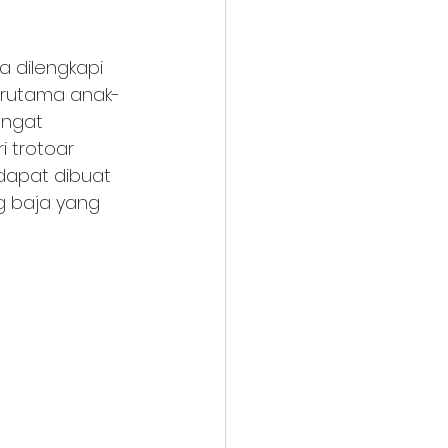
a dilengkapi 
erutama anak-
angat 
 trotoar 
dapat dibuat 
g baja yang 