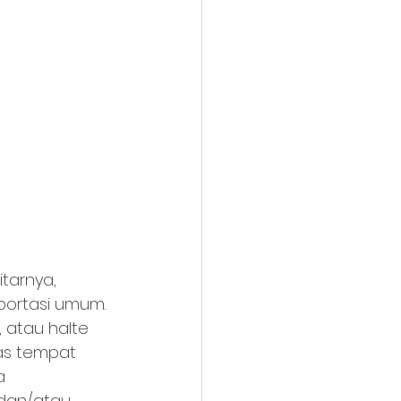
tarnya, 
portasi umum. 
, atau halte 
as tempat 
a 
, dan/atau 