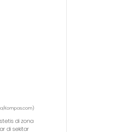
Lova/Kompas.com)
etis di zona 
 di sekitar 