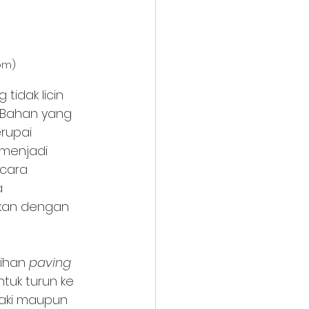
com)
idak licin 
 Bahan yang 
rupai 
menjadi 
cara 
a 
kan dengan 
ihan 
paving 
tuk turun ke 
kaki maupun 