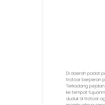
Di daerah padat pe
trotoar berperan 
Terkadang pejalan k
ke tempat tujuanny
duduk di trotoar ag
membuatnya sang