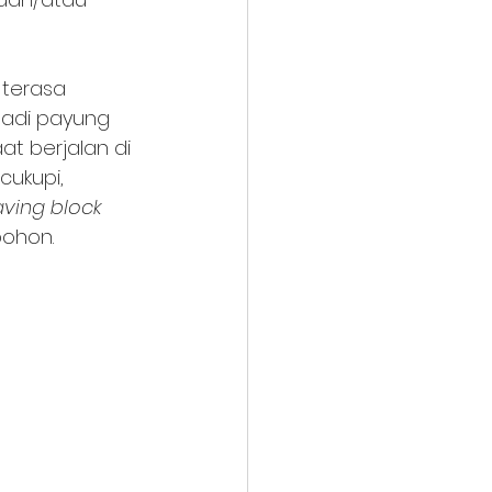
 terasa 
adi payung 
t berjalan di 
cukupi, 
ving block 
pohon.