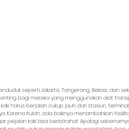
nduduk seperti Jakarta, Tangerang, Bekasi, dan seki
penting bagi mereka yang menggunakan alat trans
aki harus berjalan cukup jauh dari stasiun, terminal
a. Karena itulah, ada baiknya menambahkan fasilit
ar pejalan kaki bisa beristirahat. Apalagi sebenarny
at mudah, cukup menggunakan 
wood plank
, besi