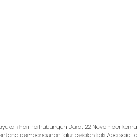
akan Hari Perhubungan Darat 22 November kemarin, k
tang pembangunan jalur pejalan kaki. Apa saja fa